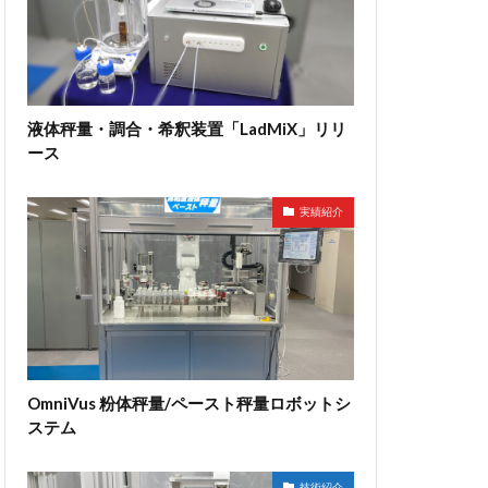
液体秤量・調合・希釈装置「LadMiX」リリ
ース
実績紹介
OmniVus 粉体秤量/ペースト秤量ロボットシ
ステム
技術紹介