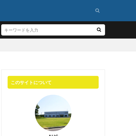
量
混合
入
粉末試薬
このサイトについて
調合
ペースト分注
オーダーメイド装置
ット
ペースト
メスフラスコ