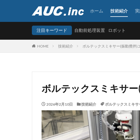
ホーム
技術紹介
実
自動前処理装置
ロボ
注目キーワード
自動前処理装置
ロボット
カテゴリー
HOME
技術紹介
ボルテックスミキサー(振動攪拌)
タグ
AI
粉末秤量
研磨
秤量
ボルテックスミキサー(
自動分注
自
金属粉末
面
2026年2月10日
技術紹介
ボルテックスミキサ
安全カバー、ダイ
jasis2025
K
カスタム装置設計
ペースト秤量