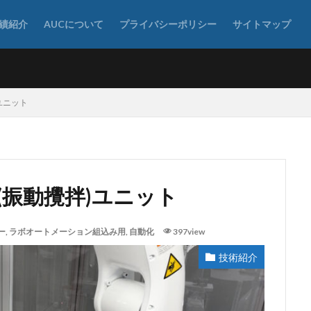
績紹介
AUCについて
プライバシーポリシー
サイトマップ
ット
ユニット
定容分取
小型遠心分離機
希釈
検体前処理装置
液体秤
粉体分注
粉体秤量
粉体計量
粉体試料
粉末試料
圧
振動攪拌)ユニット
動前処理
自動前処理装置
自動化
自動定容
複数試料連続秤量
光電センサー
食品粉末
高粘度液体
高粘度液体分注
ー
,
ラボオートメーション組込み用
,
自動化
397view
ナモ、クランクシャフト、ギアボックス
単軸アクチュエータ
FANUC
技術紹介
EYENCE
LabDX
SIer
インサート
オーダーメイト装置
製作
カスタム設計
キーエンス
コンタミフリー
パウダーピペ
協働ロボット
ホールピペット
ボルテックスミキサー
メスアップ