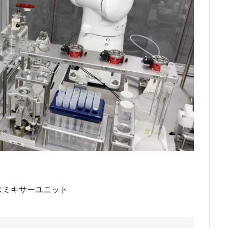
ション
ラボ
ラボDX
ラボオートメーション
ラボオートメー
トメーション
ロボット
力センサー
力覚センサー
高粘度液体
検索
スミキサーユニット