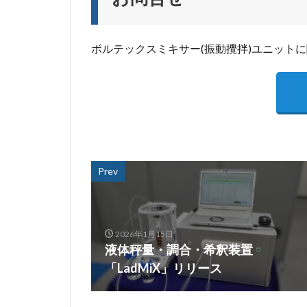
ボルテックスミキサー(振動攪拌)ユニット
Prev
2026年1月15日
液体秤量・調合・希釈装置
「LadMiX」リリース