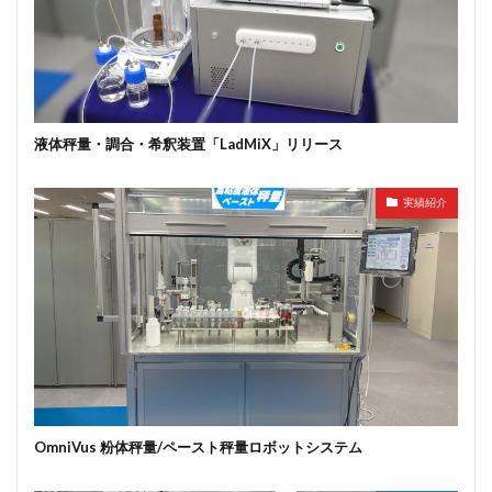
液体秤量・調合・希釈装置「LadMiX」リリース
実績紹介
OmniVus 粉体秤量/ペースト秤量ロボットシステム