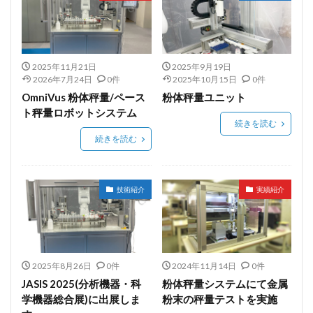
単軸アクチュエータ
FANUC
ペースト分注
jasis2025
KEYENCE
LabDX
SIer
インサート
オーダーメイト装置
オーダーメイド装置
カスタム装置設計製作
2025年11月21日
2025年9月19日
2026年7月24日
0件
2025年10月15日
0件
カスタム設計
キーエンス
コンタミフリー
OmniVus 粉体秤量/ペース
粉体秤量ユニット
パウダーピペット
ペースト
ペースト秤量
ト秤量ロボットシステム
続きを読む
協働ロボット
ホールピペット
続きを読む
ボルテックスミキサー
メスアップ
メスフラスコ
ユー・コーポレーション
ラボ
ラボDX
技術紹介
実績紹介
ラボオートメーション
ラボオートメーション組込み用
ラボラトリーオートメーション
ロボット
力センサー
力覚センサー
高粘度液体秤量
2025年8月26日
0件
2024年11月14日
0件
検索
JASIS 2025(分析機器・科
粉体秤量システムにて金属
学機器総合展)に出展しま
粉末の秤量テストを実施