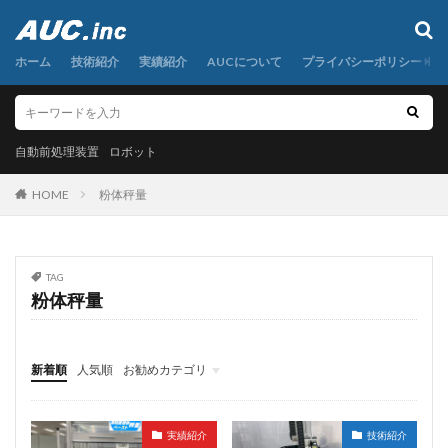
自動前処理装置
ロボット
ホーム
カテゴリー
技術紹介
実績紹介
AUCについて
プライバシーポリシー
自動前処理装置
タグ
ロボット
AI
粉末秤量
定容分取
小型遠心分離機
HOME
粉体秤量
希釈
検体前処理装置
液体秤量
混合
研磨
秤量
粉体分注
粉体秤量
粉体計量
粉体試料
粉末試料
圧入
粉末試薬
TAG
粉体秤量
自動分注
自動前処理
自動前処理装置
自動化
自動定容
複数試料連続秤量
調合
金属粉末
面光電センサー
食品粉末
高粘度液体
新着順
人気順
お勧めカテゴリ
高粘度液体分注
AUCについて
実績紹介
技術紹介
グローバルメニュー
安全カバー、ダイナモ、クランクシャフト、ギアボックス
実績紹介
技術紹介