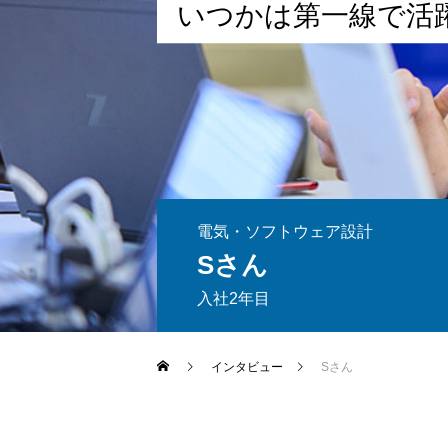
い
つ
か
は
第
一
線
で
活
電気・ソフトウェア設計
Sさん
入社2年目
インタビュー
Sさん