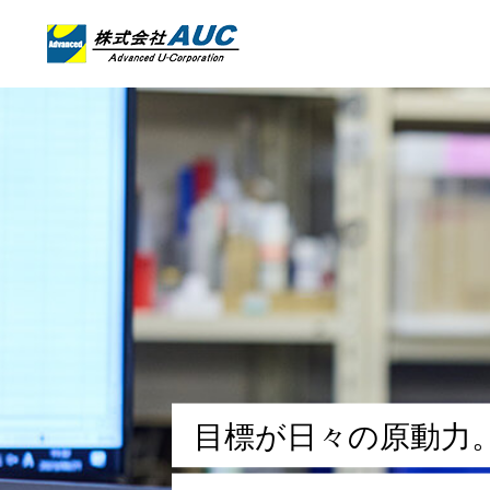
目
標
が
日
々
の
原
動
力