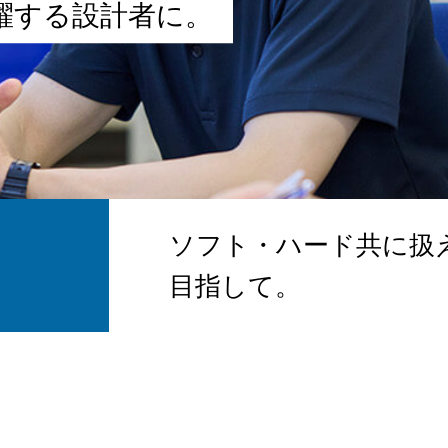
躍
す
る
設
計
者
に
。
ソフト・ハード共に扱
目指して。