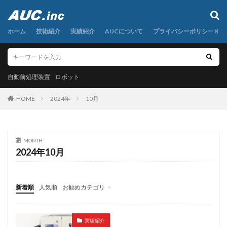
自動前処理装置
ロボット
ホーム
カテゴリー
技術紹介
実績紹介
AUCについて
プライバシーポリシー
自動前処理装置
タグ
ロボット
AI
粉末秤量
定容分取
小型遠心分離機
HOME
2024年
10月
希釈
検体前処理装置
液体秤量
混合
研磨
秤量
粉体分注
粉体秤量
粉体計量
粉体試料
粉末試料
圧入
粉末試薬
MONTH
2024年10月
自動分注
自動前処理
自動前処理装置
自動化
自動定容
複数試料連続秤量
調合
金属粉末
面光電センサー
食品粉末
高粘度液体
新着順
人気順
お勧めカテゴリ
高粘度液体分注
AUCについて
実績紹介
技術紹介
グローバルメニュー
安全カバー、ダイナモ、クランクシャフト、ギアボックス
実績紹介