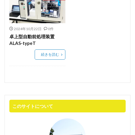
単軸アクチュエータ
FANUC
ペースト分注
jasis2025
KEYENCE
LabDX
SIer
インサート
オーダーメイト装置
オーダーメイド装置
カスタム装置設計製作
2024年10月22日
0件
卓上型自動前処理装置
カスタム設計
キーエンス
コンタミフリー
ALAS-typeT
パウダーピペット
ペースト
ペースト秤量
続きを読む
協働ロボット
ホールピペット
ボルテックスミキサー
メスアップ
メスフラスコ
ユー・コーポレーション
ラボ
ラボDX
ラボオートメーション
ラボオートメーション組込み用
ラボラトリーオートメーション
ロボット
力センサー
力覚センサー
高粘度液体秤量
このサイトについて
検索