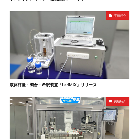
実績紹介
液体秤量・調合・希釈装置「LadMiX」リリース
実績紹介