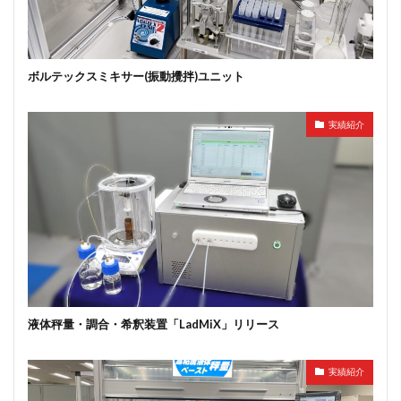
ボルテックスミキサー(振動攪拌)ユニット
実績紹介
液体秤量・調合・希釈装置「LadMiX」リリース
実績紹介