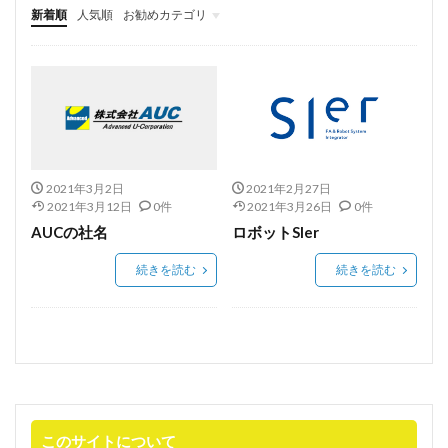
単軸アクチュエータ
FANUC
ペースト分注
新着順
人気順
お勧めカテゴリ
jasis2025
KEYENCE
LabDX
SIer
AUCについて
実績紹介
技術紹介
グローバルメニュー
インサート
オーダーメイト装置
オーダーメイド装置
カスタム装置設計製作
カスタム設計
キーエンス
コンタミフリー
パウダーピペット
ペースト
ペースト秤量
協働ロボット
ホールピペット
2021年3月2日
2021年2月27日
2021年3月12日
0件
2021年3月26日
0件
ボルテックスミキサー
メスアップ
メスフラスコ
AUCの社名
ロボットSIer
ユー・コーポレーション
ラボ
ラボDX
続きを読む
続きを読む
ラボオートメーション
ラボオートメーション組込み用
ラボラトリーオートメーション
ロボット
力センサー
力覚センサー
高粘度液体秤量
検索
このサイトについて