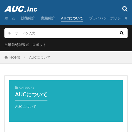
自動前処理装置
ロボット
ホーム
カテゴリー
技術紹介
実績紹介
AUCについて
プライバシーポリシー
自動前処理装置
タグ
ロボット
AI
粉末秤量
定容分取
小型遠心分離機
HOME
AUCについて
希釈
検体前処理装置
液体秤量
混合
研磨
秤量
粉体分注
粉体秤量
粉体計量
粉体試料
粉末試料
圧入
粉末試薬
CATEGORY
自動分注
自動前処理
自動前処理装置
自動化
AUCについて
自動定容
複数試料連続秤量
調合
金属粉末
AUCについて
面光電センサー
食品粉末
高粘度液体
高粘度液体分注
安全カバー、ダイナモ、クランクシャフト、ギアボックス