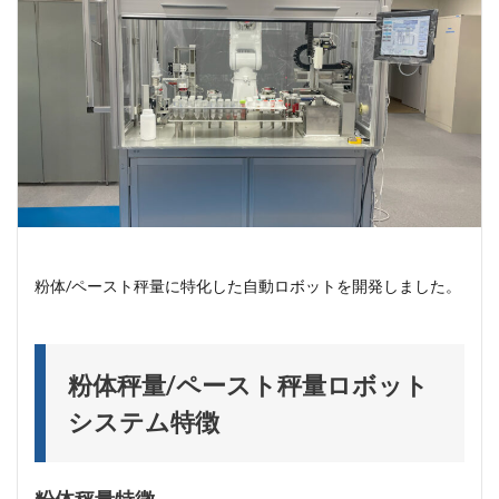
単軸アクチュエータ
FANUC
ペースト分注
jasis2025
KEYENCE
LabDX
SIer
インサート
オーダーメイト装置
オーダーメイド装置
カスタム装置設計製作
カスタム設計
キーエンス
コンタミフリー
パウダーピペット
ペースト
ペースト秤量
協働ロボット
ホールピペット
ボルテックスミキサー
メスアップ
メスフラスコ
ユー・コーポレーション
ラボ
ラボDX
粉体/ペースト秤量に特化した自動ロボットを開発しました。
ラボオートメーション
ラボオートメーション組込み用
ラボラトリーオートメーション
ロボット
力センサー
力覚センサー
高粘度液体秤量
粉体秤量/ペースト秤量ロボット
システム特徴
検索