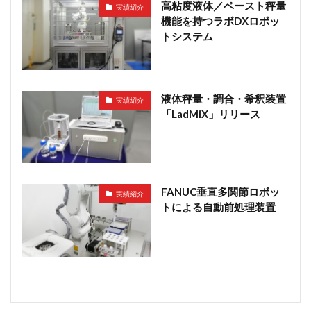
高粘度液体／ペースト秤量
実績紹介
機能を持つラボDXロボッ
トシステム
液体秤量・調合・希釈装置
実績紹介
「LadMiX」リリース
FANUC垂直多関節ロボッ
実績紹介
トによる自動前処理装置