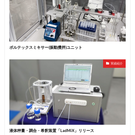
ボルテックスミキサー(振動攪拌)ユニット
実績紹介
液体秤量・調合・希釈装置「LadMiX」リリース