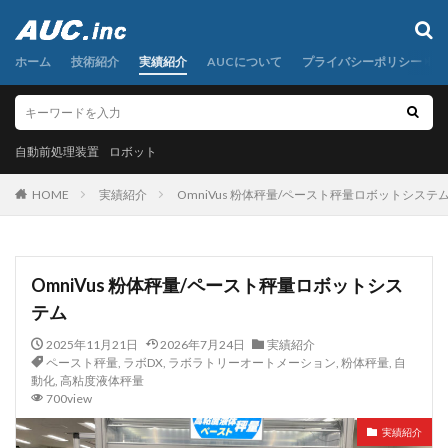
自動前処理装置
ロボット
ホーム
カテゴリー
技術紹介
実績紹介
AUCについて
プライバシーポリシー
自動前処理装置
タグ
ロボット
AI
粉末秤量
定容分取
小型遠心分離機
HOME
実績紹介
OmniVus 粉体秤量/ペースト秤量ロボットシステ
希釈
検体前処理装置
液体秤量
混合
研磨
秤量
粉体分注
粉体秤量
粉体計量
粉体試料
粉末試料
圧入
粉末試薬
OmniVus 粉体秤量/ペースト秤量ロボットシス
自動分注
自動前処理
自動前処理装置
自動化
テム
自動定容
複数試料連続秤量
調合
金属粉末
2025年11月21日
2026年7月24日
実績紹介
面光電センサー
食品粉末
高粘度液体
ペースト秤量
,
ラボDX
,
ラボラトリーオートメーション
,
粉体秤量
,
自
動化
,
高粘度液体秤量
高粘度液体分注
700view
安全カバー、ダイナモ、クランクシャフト、ギアボックス
実績紹介