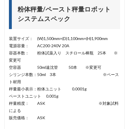
粉体秤量/ペースト秤量ロボット
システムスペック
装置サイズ： (W)1,500mm×(D)1,100mm×(H)1,900mm
電源容量： AC200-240V 20A
容器本数： 粉体試薬入り スチロール棒瓶 25本 ※
変更可
空容器 50ml遠沈管 50本 ※変更可
シリンジ本数：50ml 3本 ※ペース
ト材用
秤量最小表示：粉体ユニット 0.0001g
ペーストユニット 0.001g
秤量精度： ASK ※対象試料
による
販売価格： ASK