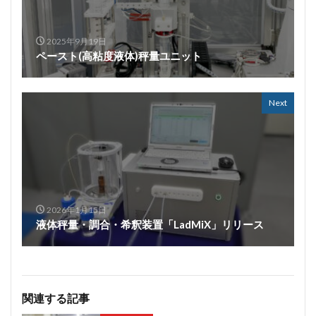
2025年9月19日
ペースト(高粘度液体)秤量ユニット
Next
2026年1月15日
液体秤量・調合・希釈装置「LadMiX」リリース
関連する記事