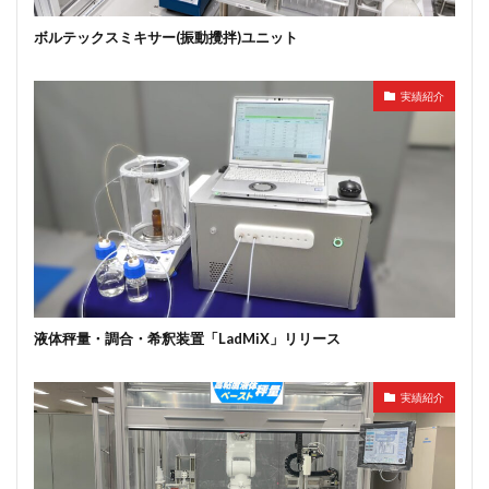
ボルテックスミキサー(振動攪拌)ユニット
実績紹介
液体秤量・調合・希釈装置「LadMiX」リリース
実績紹介