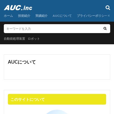
自動前処理装置
ロボット
ホーム
カテゴリー
技術紹介
実績紹介
AUCについて
プライバシーポリシー
自動前処理装置
タグ
ロボット
AI
粉末秤量
定容分取
小型遠心分離機
希釈
検体前処理装置
液体秤量
混合
AUCについて
研磨
秤量
粉体分注
粉体秤量
粉体計量
粉体試料
粉末試料
圧入
粉末試薬
自動分注
自動前処理
自動前処理装置
自動化
自動定容
複数試料連続秤量
調合
金属粉末
面光電センサー
食品粉末
高粘度液体
このサイトについて
高粘度液体分注
安全カバー、ダイナモ、クランクシャフト、ギアボックス