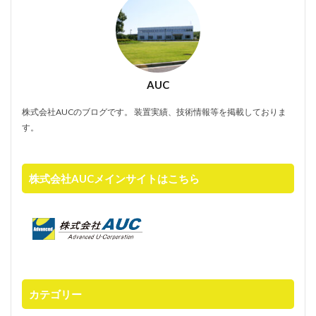
単軸アクチュエータ
FANUC
ペースト分注
jasis2025
KEYENCE
LabDX
SIer
インサート
オーダーメイト装置
オーダーメイド装置
カスタム装置設計製作
AUC
カスタム設計
キーエンス
コンタミフリー
パウダーピペット
ペースト
ペースト秤量
株式会社AUCのブログです。 装置実績、技術情報等を掲載しておりま
す。
協働ロボット
ホールピペット
ボルテックスミキサー
メスアップ
メスフラスコ
ユー・コーポレーション
ラボ
ラボDX
株式会社AUCメインサイトはこちら
ラボオートメーション
ラボオートメーション組込み用
ラボラトリーオートメーション
ロボット
力センサー
力覚センサー
高粘度液体秤量
検索
カテゴリー