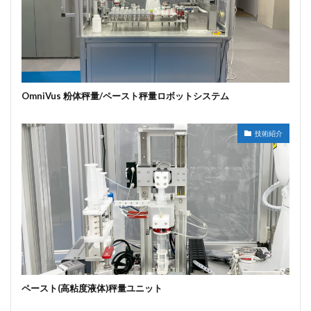
OmniVus 粉体秤量/ペースト秤量ロボットシステム
技術紹介
ペースト(高粘度液体)秤量ユニット