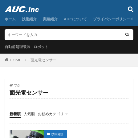
自動前処理装置
ロボット
ホーム
カテゴリー
技術紹介
実績紹介
AUCについて
プライバシーポリシー
自動前処理装置
タグ
ロボット
AI
粉末秤量
定容分取
小型遠心分離機
HOME
面光電センサー
希釈
検体前処理装置
液体秤量
混合
研磨
秤量
粉体分注
粉体秤量
粉体計量
粉体試料
粉末試料
圧入
粉末試薬
TAG
面光電センサー
自動分注
自動前処理
自動前処理装置
自動化
自動定容
複数試料連続秤量
調合
金属粉末
面光電センサー
食品粉末
高粘度液体
新着順
人気順
お勧めカテゴリ
高粘度液体分注
AUCについて
実績紹介
技術紹介
グローバルメニュー
安全カバー、ダイナモ、クランクシャフト、ギアボックス
技術紹介