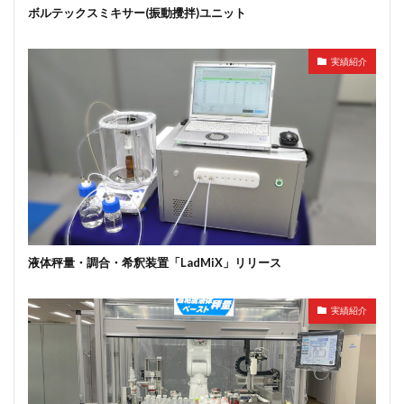
ボルテックスミキサー(振動攪拌)ユニット
実績紹介
液体秤量・調合・希釈装置「LadMiX」リリース
実績紹介