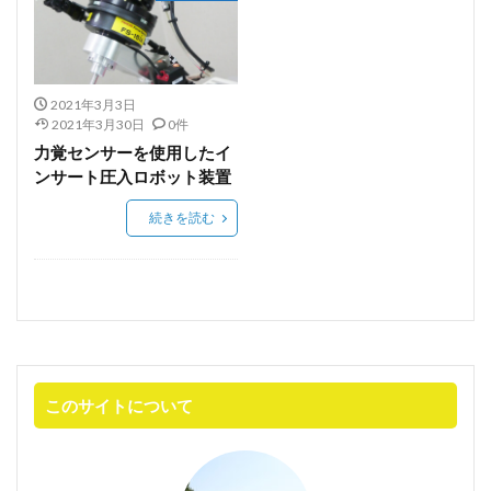
単軸アクチュエータ
FANUC
ペースト分注
jasis2025
KEYENCE
LabDX
SIer
インサート
オーダーメイト装置
オーダーメイド装置
カスタム装置設計製作
2021年3月3日
2021年3月30日
0件
カスタム設計
キーエンス
コンタミフリー
力覚センサーを使用したイ
パウダーピペット
ペースト
ペースト秤量
ンサート圧入ロボット装置
協働ロボット
ホールピペット
続きを読む
ボルテックスミキサー
メスアップ
メスフラスコ
ユー・コーポレーション
ラボ
ラボDX
ラボオートメーション
ラボオートメーション組込み用
ラボラトリーオートメーション
ロボット
力センサー
力覚センサー
高粘度液体秤量
このサイトについて
検索