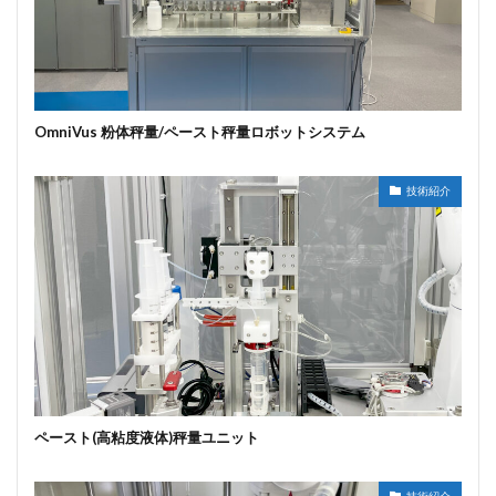
OmniVus 粉体秤量/ペースト秤量ロボットシステム
技術紹介
ペースト(高粘度液体)秤量ユニット